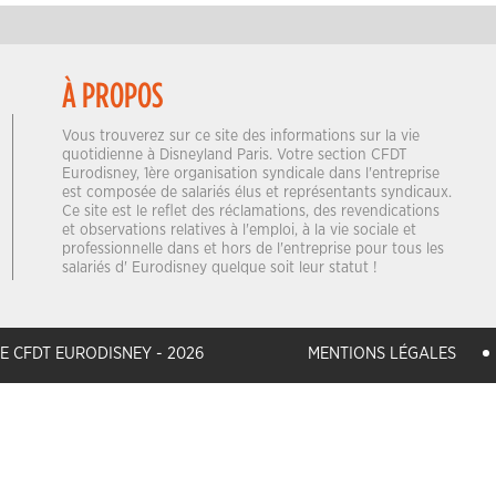
À PROPOS
Vous trouverez sur ce site des informations sur la vie
quotidienne à Disneyland Paris. Votre section CFDT
Eurodisney, 1ère organisation syndicale dans l'entreprise
est composée de salariés élus et représentants syndicaux.
Ce site est le reflet des réclamations, des revendications
et observations relatives à l'emploi, à la vie sociale et
professionnelle dans et hors de l'entreprise pour tous les
salariés d' Eurodisney quelque soit leur statut !
E CFDT EURODISNEY - 2026
MENTIONS LÉGALES