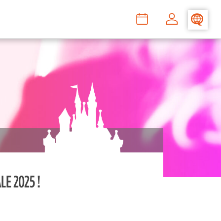
>
–
–
E 2025 !