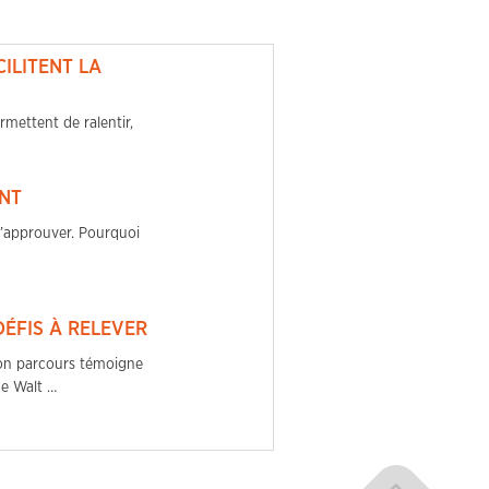
ILITENT LA
rmettent de ralentir,
ANT
l’approuver. Pourquoi
ÉFIS À RELEVER
Son parcours témoigne
he Walt …