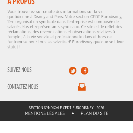
À PROPOS
Vous trouverez sur ce site des informations sur la vie
quotidienne à Disneyland Paris. Votre section CFDT Eurodisney,
1ère organisation syndicale dans l'entreprise est composée de
salariés élus et représentants syndicaux. Ce site est le reflet des
réclamations, des revendications et observations relatives à
l'emploi, à la vie sociale et professionnelle dans et hors de
l'entreprise pour tous les salariés d' Eurodisney quelque soit leur
statut !
SUIVEZ NOUS
CONTACTEZ NOUS
SECTION SYNDICALE CFDT EURODISNEY - 2026
MENTIONS LÉGALES
PLAN DU SITE