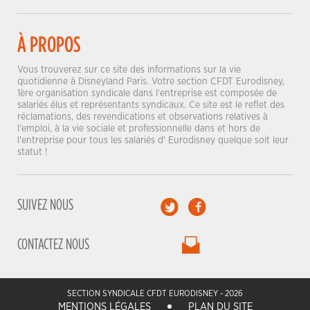
À PROPOS
Vous trouverez sur ce site des informations sur la vie
quotidienne à Disneyland Paris. Votre section CFDT Eurodisney,
1ère organisation syndicale dans l'entreprise est composée de
salariés élus et représentants syndicaux. Ce site est le reflet des
réclamations, des revendications et observations relatives à
l'emploi, à la vie sociale et professionnelle dans et hors de
l'entreprise pour tous les salariés d' Eurodisney quelque soit leur
statut !
SUIVEZ NOUS
CONTACTEZ NOUS
SECTION SYNDICALE CFDT EURODISNEY - 2026
MENTIONS LÉGALES
PLAN DU SITE