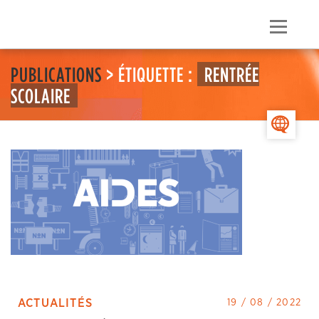
Skip
to
Menu
content
PUBLICATIONS
> ÉTIQUETTE :
RENTRÉE
SCOLAIRE
>
ACTUALITÉS
19 / 08 / 2022