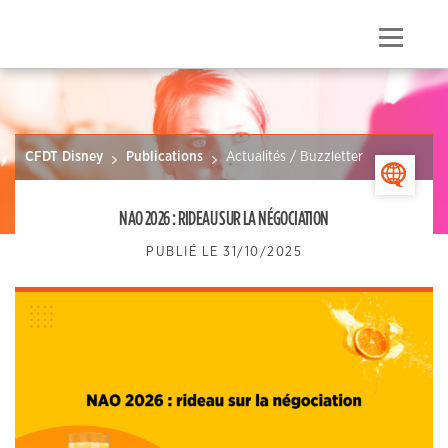
Skip
to
Menu
content
CFDT Disney
Publications
Actualités / Buzzletter
>
NAO 2026 : RIDEAU SUR LA NÉGOCIATION
PUBLIÉ LE
31/10/2025