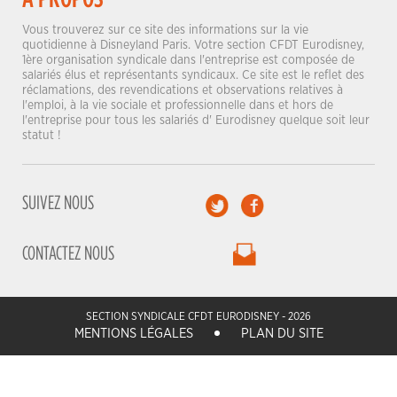
Vous trouverez sur ce site des informations sur la vie
quotidienne à Disneyland Paris. Votre section CFDT Eurodisney,
1ère organisation syndicale dans l'entreprise est composée de
salariés élus et représentants syndicaux. Ce site est le reflet des
réclamations, des revendications et observations relatives à
l'emploi, à la vie sociale et professionnelle dans et hors de
l'entreprise pour tous les salariés d' Eurodisney quelque soit leur
statut !
SUIVEZ NOUS
CONTACTEZ NOUS
SECTION SYNDICALE CFDT EURODISNEY - 2026
MENTIONS LÉGALES
PLAN DU SITE