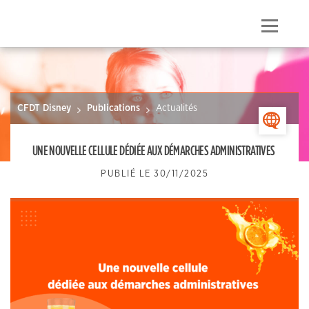
Skip
to
Menu
content
CFDT Disney
Publications
Actualités
>
UNE NOUVELLE CELLULE DÉDIÉE AUX DÉMARCHES ADMINISTRATIVES
PUBLIÉ LE
30/11/2025