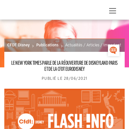
Skip
to
Menu
content
CFDT Disney
Publications
Actualités / Articles / Important
>
LE NEW YORK TIMES PARLE DE LA RÉOUVERTURE DE DISNEYLAND PARIS
ET DE LA CFDT EURODISNEY
PUBLIÉ LE
28/06/2021