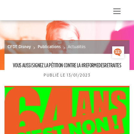
Skip
to
Menu
content
CFDT Disney
Publications
Actualités
>
VOUS AUSSI SIGNEZ LA PÉTITION CONTRE LA #REFORMEDESRETRAITES
PUBLIÉ LE
13/01/2023