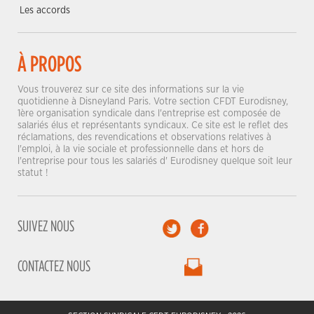
Les accords
À PROPOS
Vous trouverez sur ce site des informations sur la vie
quotidienne à Disneyland Paris. Votre section CFDT Eurodisney,
1ère organisation syndicale dans l'entreprise est composée de
salariés élus et représentants syndicaux. Ce site est le reflet des
réclamations, des revendications et observations relatives à
l'emploi, à la vie sociale et professionnelle dans et hors de
l'entreprise pour tous les salariés d' Eurodisney quelque soit leur
statut !
SUIVEZ NOUS
CONTACTEZ NOUS