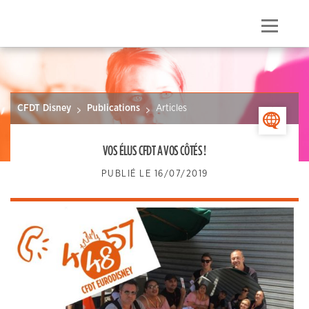
Skip
to
Menu
content
CFDT Disney
Publications
Articles
>
VOS ÉLUS CFDT A VOS CÔTÉS !
PUBLIÉ LE
16/07/2019