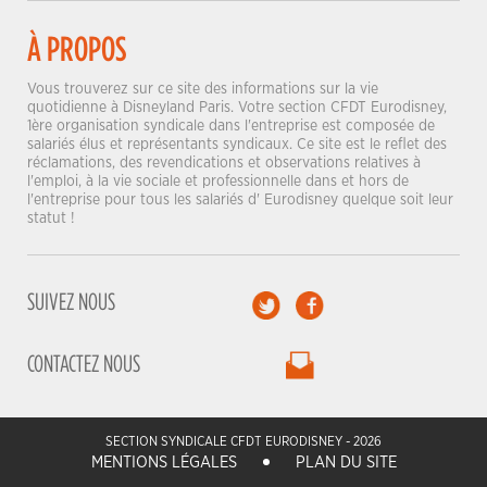
À PROPOS
Vous trouverez sur ce site des informations sur la vie
quotidienne à Disneyland Paris. Votre section CFDT Eurodisney,
1ère organisation syndicale dans l'entreprise est composée de
salariés élus et représentants syndicaux. Ce site est le reflet des
réclamations, des revendications et observations relatives à
l'emploi, à la vie sociale et professionnelle dans et hors de
l'entreprise pour tous les salariés d' Eurodisney quelque soit leur
statut !
SUIVEZ NOUS
CONTACTEZ NOUS
SECTION SYNDICALE CFDT EURODISNEY - 2026
MENTIONS LÉGALES
PLAN DU SITE