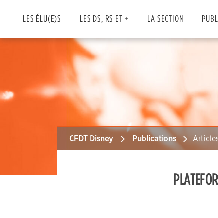
Skip
to
LES ÉLU(E)S
LES DS, RS ET +
LA SECTION
PUBL
content
CFDT Disney
Publications
Article
PLATEFORM