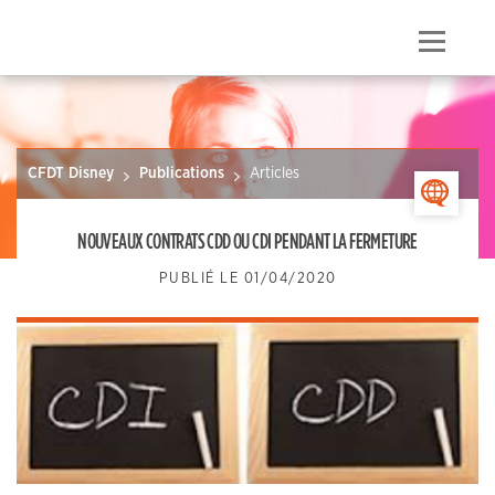
Skip
to
Menu
content
CFDT Disney
Publications
Articles
>
NOUVEAUX CONTRATS CDD OU CDI PENDANT LA FERMETURE
PUBLIÉ LE
01/04/2020