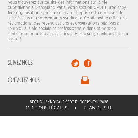
Vous trouverez sur ce site des informations sur la vie
quotidienne à Disneyland Paris. Votre section CFDT Eurodisney,
1ère organisation syndicale dans l'entreprise est composée de
salariés élus et représentants syndicaux. Ce site est le reflet des
réclamations, des revendications et observations relatives à
l'emploi, à la vie sociale et professionnelle dans et hors de
l'entreprise pour tous les salariés d' Eurodisney quelque soit leur
statut !
SUIVEZ NOUS
CONTACTEZ NOUS
SECTION SYNDICALE CFDT EURODISNEY - 2026
MENTIONS LÉGALES
PLAN DU SITE