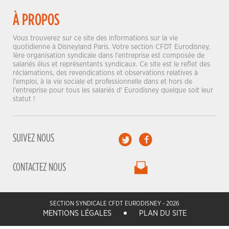
À PROPOS
Vous trouverez sur ce site des informations sur la vie
quotidienne à Disneyland Paris. Votre section CFDT Eurodisney,
1ère organisation syndicale dans l'entreprise est composée de
salariés élus et représentants syndicaux. Ce site est le reflet des
réclamations, des revendications et observations relatives à
l'emploi, à la vie sociale et professionnelle dans et hors de
l'entreprise pour tous les salariés d' Eurodisney quelque soit leur
statut !
SUIVEZ NOUS
CONTACTEZ NOUS
SECTION SYNDICALE CFDT EURODISNEY - 2026
MENTIONS LÉGALES
PLAN DU SITE