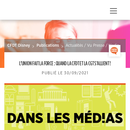
Skip
to
Menu
content
CFDT Disney
Publications
Actualités / Vu Presse / Media
>
L’UNION FAIT LA FORCE : QUAND LA CFDT ET LA CGT S’ALLIENT !
PUBLIÉ LE
30/09/2021