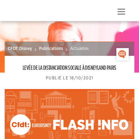
Skip
to
Menu
content
CFDT Disney
Publications
Actualités
>
LEVÉE DE LA DISTANCIATION SOCIALE À DISNEYLAND PARIS
PUBLIÉ LE
18/10/2021