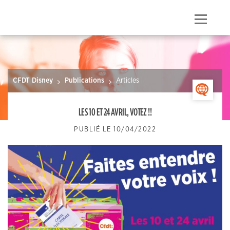
Skip
to
Menu
content
CFDT Disney
Publications
Articles
>
LES 10 ET 24 AVRIL, VOTEZ !!
PUBLIÉ LE
10/04/2022