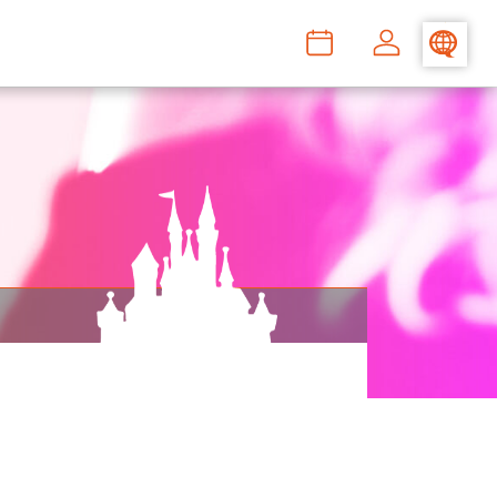
>
–
–