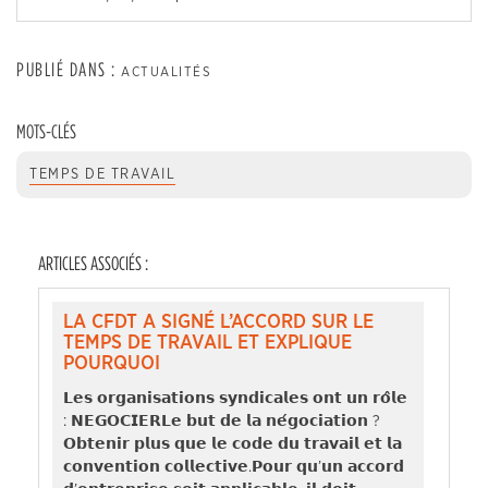
PUBLIÉ DANS :
ACTUALITÉS
MOTS-CLÉS
TEMPS DE TRAVAIL
ARTICLES ASSOCIÉS :
LA CFDT A SIGNÉ L’ACCORD SUR LE
TEMPS DE TRAVAIL ET EXPLIQUE
POURQUOI
𝗟𝗲𝘀 𝗼𝗿𝗴𝗮𝗻𝗶𝘀𝗮𝘁𝗶𝗼𝗻𝘀 𝘀𝘆𝗻𝗱𝗶𝗰𝗮𝗹𝗲𝘀 𝗼𝗻𝘁 𝘂𝗻 𝗿𝗼̂𝗹𝗲
: 𝗡𝗘𝗚𝗢𝗖𝗜𝗘𝗥𝗟𝗲 𝗯𝘂𝘁 𝗱𝗲 𝗹𝗮 𝗻𝗲́𝗴𝗼𝗰𝗶𝗮𝘁𝗶𝗼𝗻 ?
𝗢𝗯𝘁𝗲𝗻𝗶𝗿 𝗽𝗹𝘂𝘀 𝗾𝘂𝗲 𝗹𝗲 𝗰𝗼𝗱𝗲 𝗱𝘂 𝘁𝗿𝗮𝘃𝗮𝗶𝗹 𝗲𝘁 𝗹𝗮
𝗰𝗼𝗻𝘃𝗲𝗻𝘁𝗶𝗼𝗻 𝗰𝗼𝗹𝗹𝗲𝗰𝘁𝗶𝘃𝗲.𝗣𝗼𝘂𝗿 𝗾𝘂’𝘂𝗻 𝗮𝗰𝗰𝗼𝗿𝗱