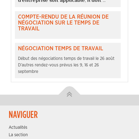
𝗱’𝗲𝗻𝘁𝗿𝗲𝗽𝗿𝗶𝘀𝗲 𝘀𝗼𝗶𝘁 𝗮𝗽𝗽𝗹𝗶𝗰𝗮𝗯𝗹𝗲, 𝗶𝗹 𝗱𝗼𝗶𝘁 …
COMPTE-RENDU DE LA RÉUNION DE
NÉGOCIATION SUR LE TEMPS DE
TRAVAIL
NÉGOCIATION TEMPS DE TRAVAIL
Début des négociations temps de travail le 26 août
D’autres rendez-vous prévus les 9, 16 et 26
septembre
NAVIGUER
Actualités
La section