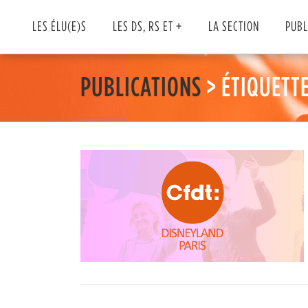
Skip
to
LES ÉLU(E)S
LES DS, RS ET +
LA SECTION
PUBL
content
PUBLICATIONS
> ÉTIQUETTE