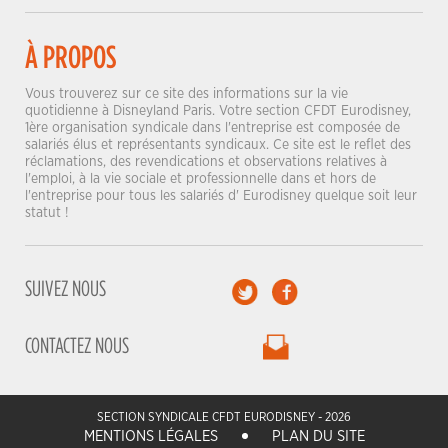
À PROPOS
Vous trouverez sur ce site des informations sur la vie
quotidienne à Disneyland Paris. Votre section CFDT Eurodisney,
1ère organisation syndicale dans l'entreprise est composée de
salariés élus et représentants syndicaux. Ce site est le reflet des
réclamations, des revendications et observations relatives à
l'emploi, à la vie sociale et professionnelle dans et hors de
l'entreprise pour tous les salariés d' Eurodisney quelque soit leur
statut !
SUIVEZ NOUS
CONTACTEZ NOUS
SECTION SYNDICALE CFDT EURODISNEY - 2026
MENTIONS LÉGALES
PLAN DU SITE