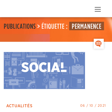
Skip
to
Menu
content
PUBLICATIONS
> ÉTIQUETTE :
PERMANENCE
>
ACTUALITÉS
06 / 10 / 2021