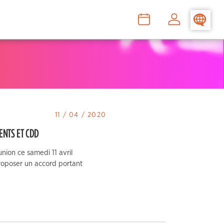
>
–
–
11 / 04 / 2020
ENTS ET CDD
union ce samedi 11 avril
roposer un accord portant