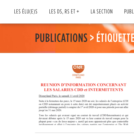
Skip
to
LES ÉLU(E)S
LES DS, RS ET +
LA SECTION
PUBL
content
PUBLICATIONS
> ÉTIQUETTE