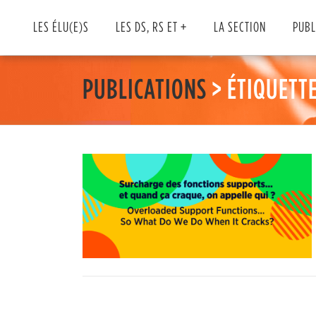
Skip
to
LES ÉLU(E)S
LES DS, RS ET +
LA SECTION
PUBL
content
PUBLICATIONS
> ÉTIQUETTE