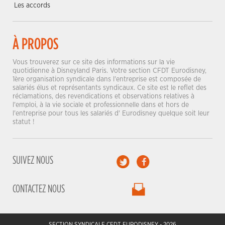
Les accords
À PROPOS
Vous trouverez sur ce site des informations sur la vie
quotidienne à Disneyland Paris. Votre section CFDT Eurodisney,
1ère organisation syndicale dans l'entreprise est composée de
salariés élus et représentants syndicaux. Ce site est le reflet des
réclamations, des revendications et observations relatives à
l'emploi, à la vie sociale et professionnelle dans et hors de
l'entreprise pour tous les salariés d' Eurodisney quelque soit leur
statut !
SUIVEZ NOUS
CONTACTEZ NOUS
SECTION SYNDICALE CFDT EURODISNEY - 2026