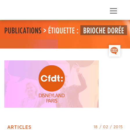
Skip
to
Menu
content
PUBLICATIONS
> ÉTIQUETTE :
BRIOCHE DORÉE
>
ARTICLES
18 / 02 / 2015