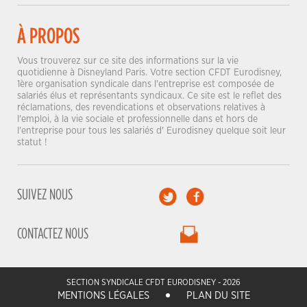
À PROPOS
Vous trouverez sur ce site des informations sur la vie
quotidienne à Disneyland Paris. Votre section CFDT Eurodisney,
1ère organisation syndicale dans l'entreprise est composée de
salariés élus et représentants syndicaux. Ce site est le reflet des
réclamations, des revendications et observations relatives à
l'emploi, à la vie sociale et professionnelle dans et hors de
l'entreprise pour tous les salariés d' Eurodisney quelque soit leur
statut !
SUIVEZ NOUS
CONTACTEZ NOUS
SECTION SYNDICALE CFDT EURODISNEY - 2026
MENTIONS LÉGALES
PLAN DU SITE