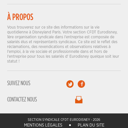
À PROPOS
Vous trouverez sur ce site des informations sur la vie
quotidienne à Disneyland Paris. Votre section CFDT Eurodisney,
1ère organisation syndicale dans l'entreprise est composée de
salariés élus et représentants syndicaux. Ce site est le reflet des
réclamations, des revendications et observations relatives à
l'emploi, à la vie sociale et professionnelle dans et hors de
l'entreprise pour tous les salariés d' Eurodisney quelque soit leur
statut !
SUIVEZ NOUS
CONTACTEZ NOUS
SECTION SYNDICALE CFDT EURODISNEY - 2026
MENTIONS LÉGALES
PLAN DU SITE