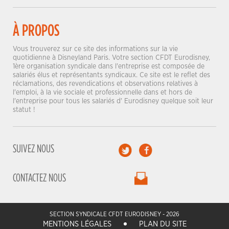
À PROPOS
Vous trouverez sur ce site des informations sur la vie
quotidienne à Disneyland Paris. Votre section CFDT Eurodisney,
1ère organisation syndicale dans l'entreprise est composée de
salariés élus et représentants syndicaux. Ce site est le reflet des
réclamations, des revendications et observations relatives à
l'emploi, à la vie sociale et professionnelle dans et hors de
l'entreprise pour tous les salariés d' Eurodisney quelque soit leur
statut !
SUIVEZ NOUS
CONTACTEZ NOUS
SECTION SYNDICALE CFDT EURODISNEY - 2026
MENTIONS LÉGALES
PLAN DU SITE