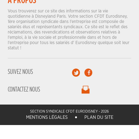
Vous trouverez sur ce site des informations sur la vie
quotidienne à Disneyland Paris. Votre section CFDT Eurodisney,
1ère organisation syndicale dans l'entreprise est composée de
salariés élus et représentants syndicaux. Ce site est le reflet des
réclamations, des revendications et observations relatives à
l'emploi, à la vie sociale et professionnelle dans et hors de
l'entreprise pour tous les salariés d' Eurodisney quelque soit leur
statut !
SUIVEZ NOUS
CONTACTEZ NOUS
SECTION SYNDICALE CFDT EURODISNEY - 2026
MENTIONS LÉGALES
PLAN DU SITE