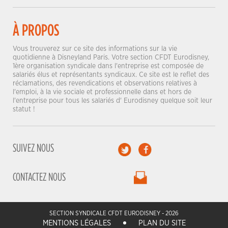
À PROPOS
Vous trouverez sur ce site des informations sur la vie
quotidienne à Disneyland Paris. Votre section CFDT Eurodisney,
1ère organisation syndicale dans l'entreprise est composée de
salariés élus et représentants syndicaux. Ce site est le reflet des
réclamations, des revendications et observations relatives à
l'emploi, à la vie sociale et professionnelle dans et hors de
l'entreprise pour tous les salariés d' Eurodisney quelque soit leur
statut !
SUIVEZ NOUS
CONTACTEZ NOUS
SECTION SYNDICALE CFDT EURODISNEY - 2026
MENTIONS LÉGALES
PLAN DU SITE