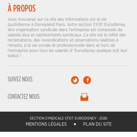
À PROPOS
Vous trouverez sur ce site des informations sur la vie
quotidienne à Disneyland Paris. Votre section CFDT Eurodisney,
1ère organisation syndicale dans l'entreprise est composée de
salariés élus et représentants syndicaux. Ce site est le reflet des
réclamations, des revendications et observations relatives à
l'emploi, à la vie sociale et professionnelle dans et hors de
l'entreprise pour tous les salariés d' Eurodisney quelque soit leur
statut !
SUIVEZ NOUS
CONTACTEZ NOUS
SECTION SYNDICALE CFDT EURODISNEY - 2026
MENTIONS LÉGALES
PLAN DU SITE