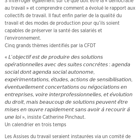
S’interroger également sur ce que doit être la « démocratie
au travail » et comprendre comment a évolué le rapport aux
collectifs de travail. Il faut enfin parler de la qualité du
travail et des modes de production pour qu’ils soient
capables de préserver la santé des salariés et
l’environnement.
Cinq grands thèmes identifiés par la CFDT
« 𝘓’𝘰𝘣𝘫𝘦𝘤𝘵𝘪𝘧 𝘦𝘴𝘵 𝘥𝘦 𝘱𝘳𝘰𝘥𝘶𝘪𝘳𝘦 𝘥𝘦𝘴 𝘴𝘰𝘭𝘶𝘵𝘪𝘰𝘯𝘴
𝘰𝘱𝘦́𝘳𝘢𝘵𝘪𝘰𝘯𝘯𝘦𝘭𝘭𝘦𝘴 𝘢𝘷𝘦𝘤 𝘥𝘦𝘴 𝘴𝘶𝘪𝘵𝘦𝘴 𝘤𝘰𝘯𝘤𝘳𝘦̀𝘵𝘦𝘴 : 𝘢𝘨𝘦𝘯𝘥𝘢
𝘴𝘰𝘤𝘪𝘢𝘭 𝘥𝘰𝘯𝘵 𝘢𝘨𝘦𝘯𝘥𝘢 𝘴𝘰𝘤𝘪𝘢𝘭 𝘢𝘶𝘵𝘰𝘯𝘰𝘮𝘦,
𝘦𝘹𝘱𝘦́𝘳𝘪𝘮𝘦𝘯𝘵𝘢𝘵𝘪𝘰𝘯𝘴, 𝘦́𝘵𝘶𝘥𝘦𝘴, 𝘢𝘤𝘵𝘪𝘰𝘯𝘴 𝘥𝘦 𝘴𝘦𝘯𝘴𝘪𝘣𝘪𝘭𝘪𝘴𝘢𝘵𝘪𝘰𝘯,
𝘦́𝘷𝘦𝘯𝘵𝘶𝘦𝘭𝘭𝘦𝘮𝘦𝘯𝘵 𝘤𝘰𝘯𝘤𝘦𝘳𝘵𝘢𝘵𝘪𝘰𝘯𝘴 𝘰𝘶 𝘯𝘦́𝘨𝘰𝘤𝘪𝘢𝘵𝘪𝘰𝘯𝘴 𝘦𝘯
𝘦𝘯𝘵𝘳𝘦𝘱𝘳𝘪𝘴𝘦𝘴, 𝘷𝘰𝘪𝘳𝘦 𝘪𝘯𝘵𝘦𝘳𝘱𝘳𝘰𝘧𝘦𝘴𝘴𝘪𝘰𝘯𝘯𝘦𝘭𝘭𝘦𝘴, 𝘦𝘵 𝘦́𝘷𝘰𝘭𝘶𝘵𝘪𝘰𝘯
𝘥𝘶 𝘥𝘳𝘰𝘪𝘵, 𝘮𝘢𝘪𝘴 𝘣𝘦𝘢𝘶𝘤𝘰𝘶𝘱 𝘥𝘦 𝘴𝘰𝘭𝘶𝘵𝘪𝘰𝘯𝘴 𝘱𝘦𝘶𝘷𝘦𝘯𝘵 𝘦̂𝘵𝘳𝘦
𝘮𝘪𝘴𝘦𝘴 𝘦𝘯 œ𝘶𝘷𝘳𝘦 𝘳𝘢𝘱𝘪𝘥𝘦𝘮𝘦𝘯𝘵 𝘴𝘢𝘯𝘴 𝘢𝘷𝘰𝘪𝘳 𝘢̀ 𝘳𝘦𝘤𝘰𝘶𝘳𝘪𝘳 𝘢̀
𝘶𝘯𝘦 𝘭𝘰𝘪 », insiste Catherine Pinchaut.
Un calendrier en trois temps
Les Assises du travail seraient instaurées via un comité de