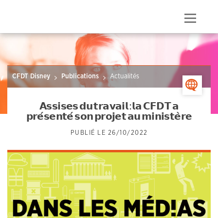
Skip
to
Menu
content
CFDT Disney
Publications
Actualités
>
𝗔𝘀𝘀𝗶𝘀𝗲𝘀 𝗱𝘂 𝘁𝗿𝗮𝘃𝗮𝗶𝗹 : 𝗹𝗮 𝗖𝗙𝗗𝗧 𝗮
𝗽𝗿𝗲́𝘀𝗲𝗻𝘁𝗲́ 𝘀𝗼𝗻 𝗽𝗿𝗼𝗷𝗲𝘁 𝗮𝘂 𝗺𝗶𝗻𝗶𝘀𝘁𝗲̀𝗿𝗲
PUBLIÉ LE
26/10/2022