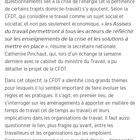
questionnements liés à la crise de l’énergie (et la pertinence
de certains trajets domicile-travail) s’y ajoutent. Selon la
CFDT, qui considère le travail comme un sujet social et
sociétal, et non pas seulement économique, « 𝘭𝘦𝘴 𝘈𝘴𝘴𝘪𝘴𝘦𝘴
𝘥𝘶 𝘵𝘳𝘢𝘷𝘢𝘪𝘭 𝘱𝘦𝘳𝘮𝘦𝘵𝘵𝘳𝘰𝘯𝘵 𝘢̀ 𝘵𝘰𝘶𝘴 𝘭𝘦𝘴 𝘢𝘤𝘵𝘦𝘶𝘳𝘴 𝘥𝘦 𝘳𝘦́𝘧𝘭𝘦́𝘤𝘩𝘪𝘳
𝘴𝘶𝘳 𝘭𝘦𝘴 𝘦𝘯𝘴𝘦𝘪𝘨𝘯𝘦𝘮𝘦𝘯𝘵𝘴 𝘥𝘦 𝘭𝘢 𝘤𝘳𝘪𝘴𝘦 𝘦𝘵 𝘭𝘦𝘴 𝘴𝘰𝘭𝘶𝘵𝘪𝘰𝘯𝘴 𝘢̀
𝘮𝘦𝘵𝘵𝘳𝘦 𝘦𝘯 𝘱𝘭𝘢𝘤𝘦 », résume la secrétaire nationale
Catherine Pinchaut, qui, lors d’un échange la semaine
dernière avec le cabinet du ministre du Travail, a pu
détailler le projet de la CFDT.
Dans cet objectif, la CFDT a identifié cinq grands thèmes
pour lesquels il lui semble important de faire évoluer les
règles et les pratiques. Il s’agit, en premier lieu, de
s’interroger sur les aménagements à apporter en matière de
temps de travail (et de temps au travail) et leurs
implications dans les organisations de travail. Il faut aussi
questionner le lien, plus fragile qu’avant, entre les
travailleurs et les organisations qui les emploient.